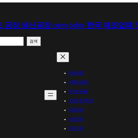
 공장 생산공장 oem odm-한국 제조업체
검색
HOME
세탁세제
위생용품
섬유유연제
세척제
세정제
제거제