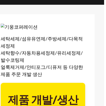
세탁세제/섬유유연제/주방세제/다목적
세정제
세탁향수/자동차용세정제/유리세정제/
발수코팅제
얼룩제거제/안티포그/디퓨저 등 다양한
제품 주문 개발 생산
제품 개발/생산