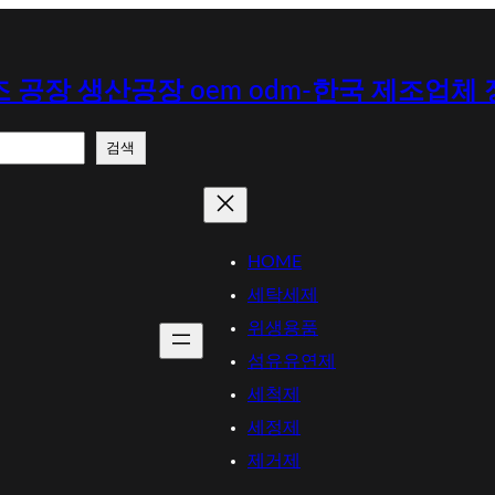
 공장 생산공장 oem odm-한국 제조업체
검색
HOME
세탁세제
위생용품
섬유유연제
세척제
세정제
제거제