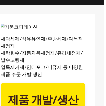
세탁세제/섬유유연제/주방세제/다목적
세정제
세탁향수/자동차용세정제/유리세정제/
발수코팅제
얼룩제거제/안티포그/디퓨저 등 다양한
제품 주문 개발 생산
제품 개발/생산