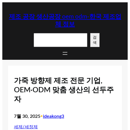
콘
텐
제조 공장 생산공장 oem odm-한국 제조업
츠
체 정보
로
바
검
로
검
색
색
가
기
가죽 방향제 제조 전문 기업,
OEM·ODM 맞춤 생산의 선두주
자
7월 30, 2025
•
ideakong3
세제/세정제