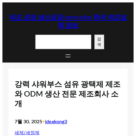
콘
텐
제조 공장 생산공장 oem odm-한국 제조업
츠
체 정보
로
바
검
로
검
색
색
가
기
강력 샤워부스 섬유 광택제 제조
와 ODM 생산 전문 제조회사 소
개
7월 30, 2025
•
ideakong3
세제/세정제