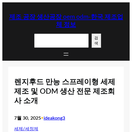
콘
텐
제조 공장 생산공장 oem odm-한국 제조업
츠
체 정보
로
바
검
로
검
색
색
가
기
렌지후드 만능 스프레이형 세제
제조 및 ODM 생산 전문 제조회
사 소개
7월 30, 2025
•
ideakong3
세제/세정제