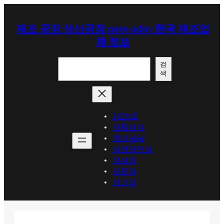
콘
텐
제조 공장 생산공장 oem odm-한국 제조업
츠
체 정보
로
바
검
로
검
색
색
가
기
HOME
세탁세제
위생용품
섬유유연제
세척제
세정제
제거제