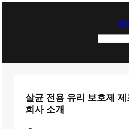
콘
텐
제조
츠
로
검
바
색
로
가
기
살균 전용 유리 보호제 제
회사 소개