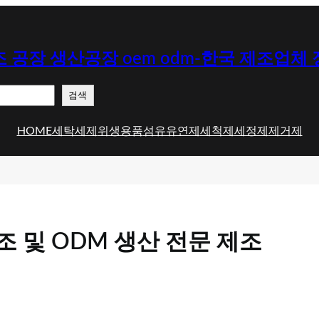
 공장 생산공장 oem odm-한국 제조업체
검색
HOME
세탁세제
위생용품
섬유유연제
세척제
세정제
제거제
조 및 ODM 생산 전문 제조