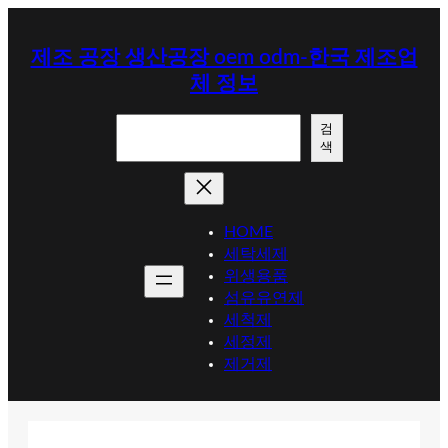
콘
텐
제조 공장 생산공장 oem odm-한국 제조업
츠
체 정보
로
바
검
로
검
색
색
가
기
HOME
세탁세제
위생용품
섬유유연제
세척제
세정제
제거제