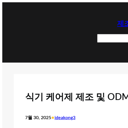
콘
텐
제조
츠
로
검
바
색
로
가
기
식기 케어제 제조 및 OD
•
7월 30, 2025
ideakong3