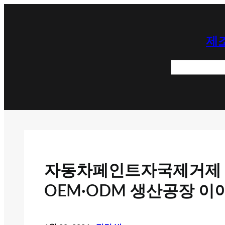
콘
텐
제조
츠
로
검
바
색
로
가
기
자동차페인트자국제거제 
OEM·ODM 생산공장 이