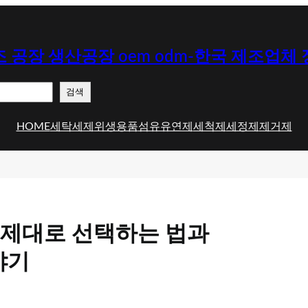
 공장 생산공장 oem odm-한국 제조업체
검색
HOME
세탁세제
위생용품
섬유유연제
세척제
세정제
제거제
제대로 선택하는 법과
야기