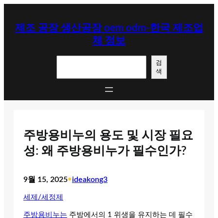
콘
텐
제조 공장 생산공장 oem odm-한국 제조업
츠
체 정보
로
바
검
로
검
색
색
가
기
주방용비누의 용도 및 시장 필요
성: 왜 주방용비누가 필수인가?
9월 15, 2025
•
ideakong3
세제/세정제
주방용비누는
주방에서의 1 위생을 유지하는 데 필수