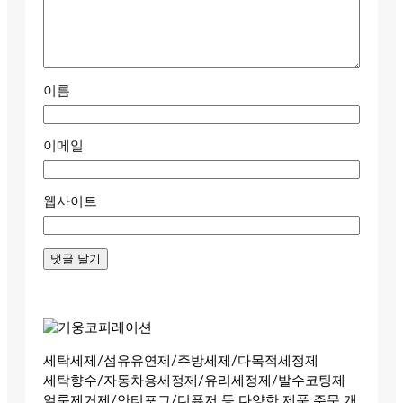
이름
이메일
웹사이트
세탁세제/섬유유연제/주방세제/다목적세정제
세탁향수/자동차용세정제/유리세정제/발수코팅제
얼룩제거제/안티포그/디퓨저 등 다양한 제품 주문 개