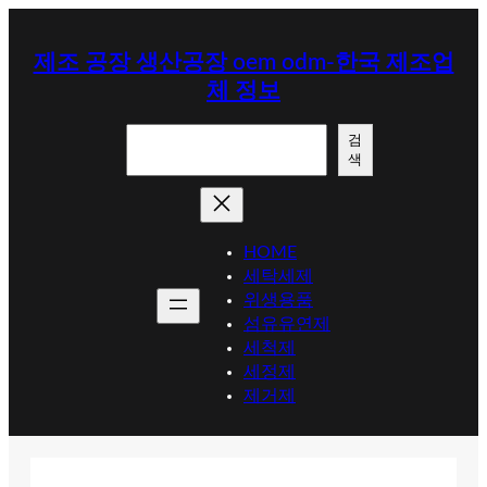
콘
텐
제조 공장 생산공장 oem odm-한국 제조업
츠
체 정보
로
바
검
로
검
색
색
가
기
HOME
세탁세제
위생용품
섬유유연제
세척제
세정제
제거제