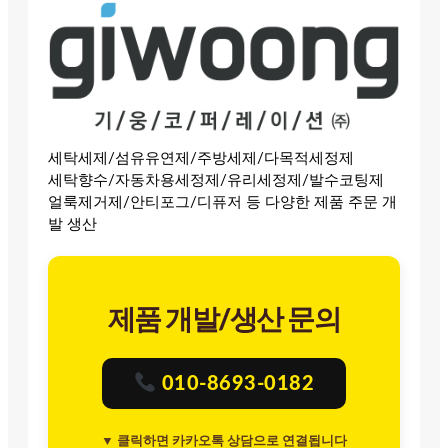
세탁세제/섬유유연제/주방세제/다목적세정제
세탁향수/자동차용세정제/유리세정제/발수코팅제
얼룩제거제/안티포그/디퓨저 등 다양한 제품 주문 개
발 생산
제품 개발/생산 문의
010-8693-0182
▼ 클릭하면 카카오톡 상담으로 연결됩니다