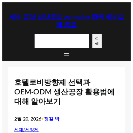
콘
텐
제조 공장 생산공장 oem odm-한국 제조업
츠
체 정보
로
바
검
로
검
색
색
가
기
호텔로비방향제 선택과
OEM·ODM 생산공장 활용법에
대해 알아보기
2월 20, 2026
•
정길 박
세제/세정제