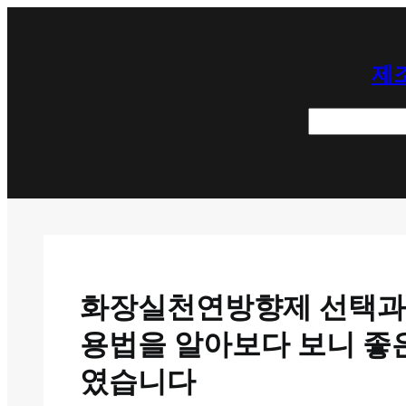
콘
텐
제조
츠
로
검
바
색
로
가
기
화장실천연방향제 선택과 
용법을 알아보다 보니 좋
였습니다