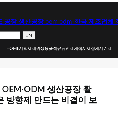
 공장 생산공장 oem odm-한국 제조업체
검색
HOME
세탁세제
위생용품
섬유유연제
세척제
세정제
제거제
OEM·ODM 생산공장 활
은 방향제 만드는 비결이 보