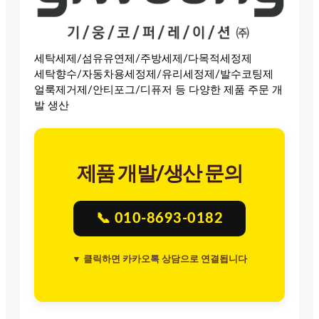
세탁세제/섬유유연제/주방세제/다목적세정제
세탁향수/자동차용세정제/유리세정제/발수코팅제
얼룩제거제/안티포그/디퓨저 등 다양한 제품 주문 개
발 생산
제품 개발/생산 문의
📞 010-8693-0182
▼ 클릭하면 카카오톡 상담으로 연결됩니다