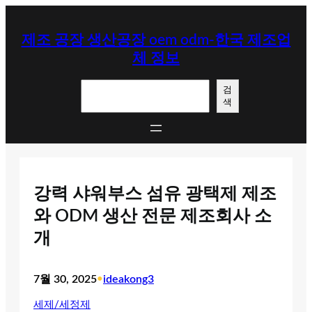
콘
텐
제조 공장 생산공장 oem odm-한국 제조업
츠
체 정보
로
바
검
로
검
색
색
가
기
강력 샤워부스 섬유 광택제 제조
와 ODM 생산 전문 제조회사 소
개
7월 30, 2025
•
ideakong3
세제/세정제