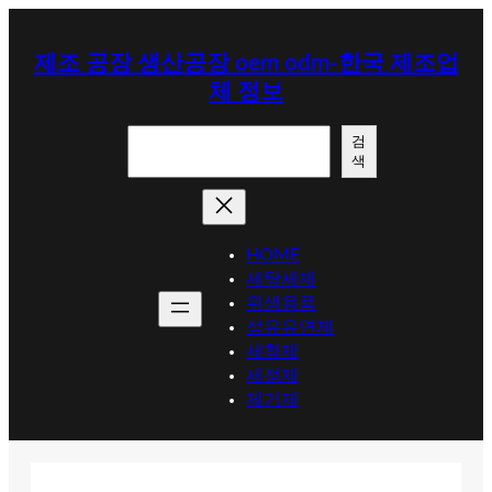
콘
텐
제조 공장 생산공장 oem odm-한국 제조업
츠
체 정보
로
바
검
로
검
색
색
가
기
HOME
세탁세제
위생용품
섬유유연제
세척제
세정제
제거제