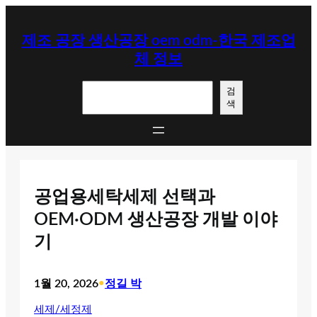
콘
텐
제조 공장 생산공장 oem odm-한국 제조업
츠
체 정보
로
바
검
로
검
색
색
가
기
공업용세탁세제 선택과
OEM·ODM 생산공장 개발 이야
기
1월 20, 2026
•
정길 박
세제/세정제