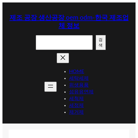
콘
텐
제조 공장 생산공장 oem odm-한국 제조업
츠
체 정보
로
바
검
로
검
색
색
가
기
HOME
세탁세제
위생용품
섬유유연제
세척제
세정제
제거제