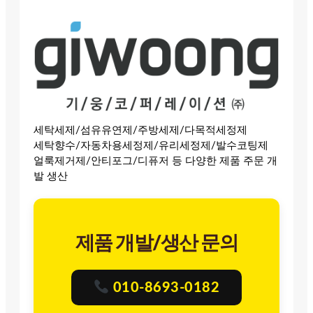
세탁세제/섬유유연제/주방세제/다목적세정제
세탁향수/자동차용세정제/유리세정제/발수코팅제
얼룩제거제/안티포그/디퓨저 등 다양한 제품 주문 개
발 생산
제품 개발/생산 문의
010-8693-0182