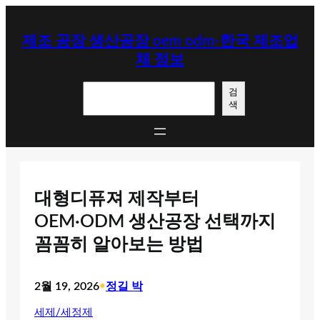
콘
텐
제조 공장 생산공장 oem odm-한국 제조업
츠
체 정보
로
바
검
로
검
색
색
가
기
대형디퓨져 제작부터
OEM·ODM 생산공장 선택까지
꼼꼼히 알아보는 방법
2월 19, 2026
•
정길 박
세제/세정제