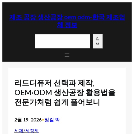
콘
텐
제조 공장 생산공장 oem odm-한국 제조업
츠
체 정보
로
바
검
로
검
색
색
가
기
리드디퓨저 선택과 제작,
OEM·ODM 생산공장 활용법을
전문가처럼 쉽게 풀어보니
2월 19, 2026
•
정길 박
세제/세정제