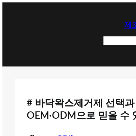
콘
텐
제조
츠
로
검
바
색
로
가
기
# 바닥왁스제거제 선택과
OEM·ODM으로 믿을 수