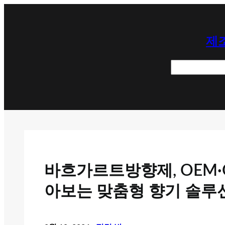
콘
텐
제조
츠
로
검
바
색
로
가
기
바흐가르트방향제, OEM·
아보는 맞춤형 향기 솔루