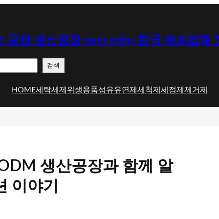
 공장 생산공장 oem odm-한국 제조업체
검색
HOME
세탁세제
위생용품
섬유유연제
세척제
세정제
제거제
ODM 생산공장과 함께 알
션 이야기