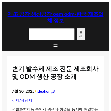
콘
텐
제조 공장 생산공장 oem odm-한국 제조업
츠
체 정보
로
바
검
로
검
색
색
가
기
변기 발수제 제조 전문 제조회사
및 ODM 생산 공장 소개
7월 30, 2025
•
ideakong3
세제/세정제
생활화학제품 중에서 위생과 청결을 동시에 해결하는