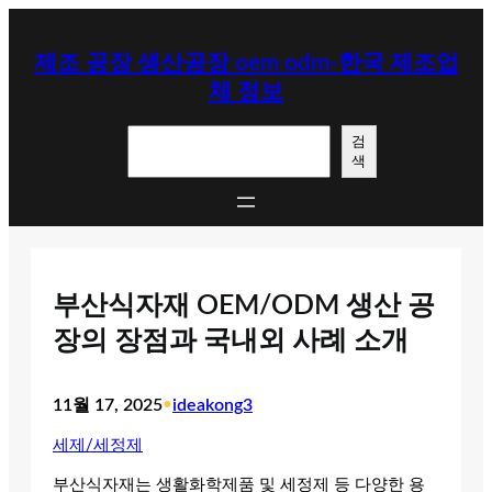
콘
텐
제조 공장 생산공장 oem odm-한국 제조업
츠
체 정보
로
바
검
로
검
색
색
가
기
부산식자재 OEM/ODM 생산 공
장의 장점과 국내외 사례 소개
11월 17, 2025
•
ideakong3
세제/세정제
부산식자재는 생활화학제품 및 세정제 등 다양한 용