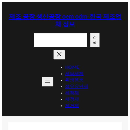
콘
텐
제조 공장 생산공장 oem odm-한국 제조업
츠
체 정보
로
바
검
로
검
색
색
가
기
HOME
세탁세제
위생용품
섬유유연제
세척제
세정제
제거제