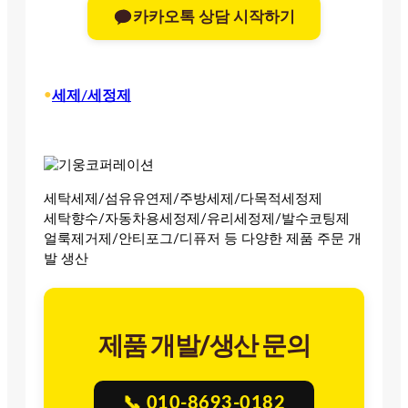
카카오톡 상담 시작하기
•
세제/세정제
세탁세제/섬유유연제/주방세제/다목적세정제
세탁향수/자동차용세정제/유리세정제/발수코팅제
얼룩제거제/안티포그/디퓨저 등 다양한 제품 주문 개
발 생산
제품 개발/생산 문의
📞 010-8693-0182