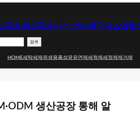
 공장 생산공장 oem odm-한국 제조업체
검색
HOME
세탁세제
위생용품
섬유유연제
세척제
세정제
제거제
·ODM 생산공장 통해 알