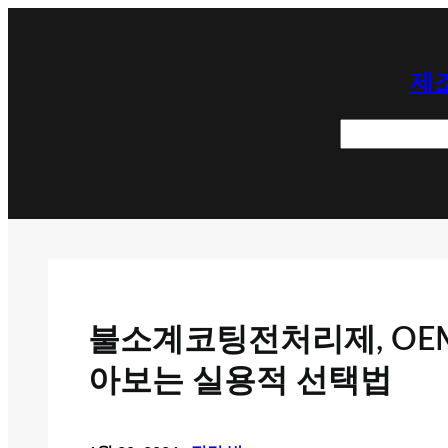
콘
텐
제조
츠
로
검
바
색
로
가
기
불소계코팅전처리제, OEM
아보는 실용적 선택법