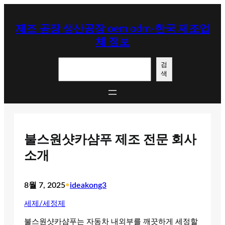
콘
텐
제조 공장 생산공장 oem odm-한국 제조업
츠
체 정보
로
바
검
로
검
색
색
가
기
불스원샷카샴푸 제조 전문 회사
소개
8월 7, 2025
•
ideakong3
세제/세정제
불스원샷카샴푸는 자동차 내외부를 깨끗하게 세정할