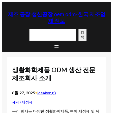
콘
텐
제조 공장 생산공장 oem odm-한국 제조업
츠
체 정보
로
바
검
로
검
색
색
가
기
생활화학제품 ODM 생산 전문
제조회사 소개
8월 27, 2025
•
ideakong3
세제/세정제
우리 회사는 다양한 생활화학제품, 특히 세정제 및 위