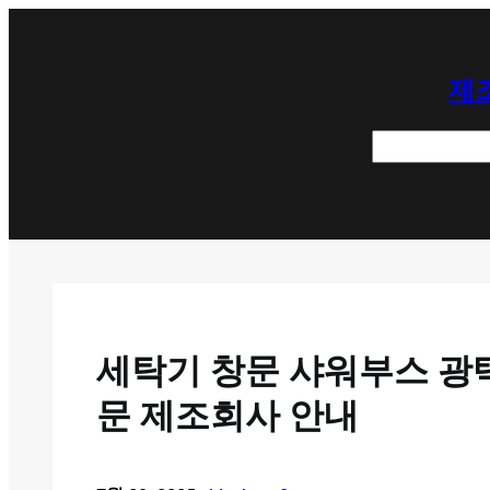
콘
텐
제조
츠
로
검
바
색
로
가
기
세탁기 창문 샤워부스 광택
문 제조회사 안내