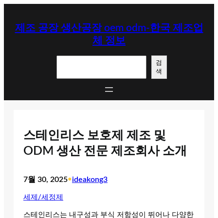
콘
텐
제조 공장 생산공장 oem odm-한국 제조업
츠
체 정보
로
바
검
로
검
색
색
가
기
스테인리스 보호제 제조 및
ODM 생산 전문 제조회사 소개
7월 30, 2025
•
ideakong3
세제/세정제
스테인리스는 내구성과 부식 저항성이 뛰어나 다양한