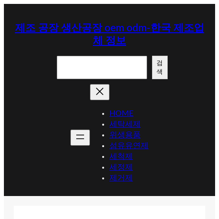
콘
텐
제조 공장 생산공장 oem odm-한국 제조업
츠
체 정보
로
바
검
로
검
색
색
가
기
HOME
세탁세제
위생용품
섬유유연제
세척제
세정제
제거제