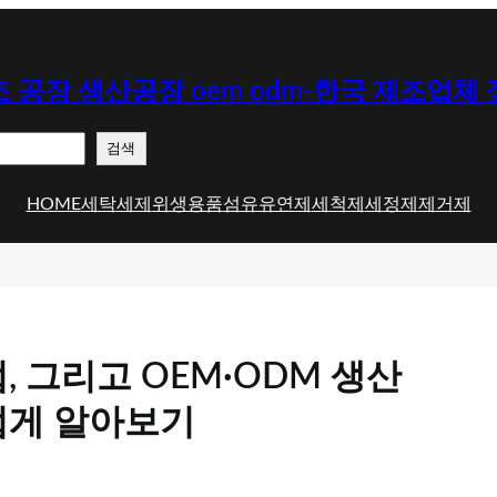
 공장 생산공장 oem odm-한국 제조업체
검색
HOME
세탁세제
위생용품
섬유유연제
세척제
세정제
제거제
 그리고 OEM·ODM 생산
럽게 알아보기