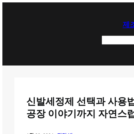
콘
텐
제조
츠
로
검
바
색
로
가
기
신발세정제 선택과 사용법,
공장 이야기까지 자연스