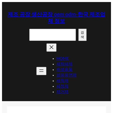
콘
텐
제조 공장 생산공장 oem odm-한국 제조업
츠
체 정보
로
바
검
로
검
색
색
가
기
HOME
세탁세제
위생용품
섬유유연제
세척제
세정제
제거제