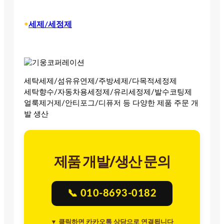
•
세제/세정제
세탁세제/섬유유연제/주방세제/다목적세정제
세탁향수/자동차용세정제/유리세정제/발수코팅제
얼룩제거제/안티포그/디퓨저 등 다양한 제품 주문 개
발 생산
제품 개발/생산 문의
📞 010-8693-0182
▼ 클릭하면 카카오톡 상담으로 연결됩니다