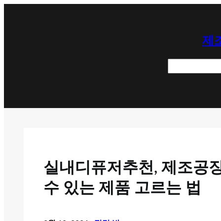
콘
텐
제조
츠
로
검
바
색
로
가
기
실내디퓨저추천, 제조공장
수 있는 제품 고르는 법