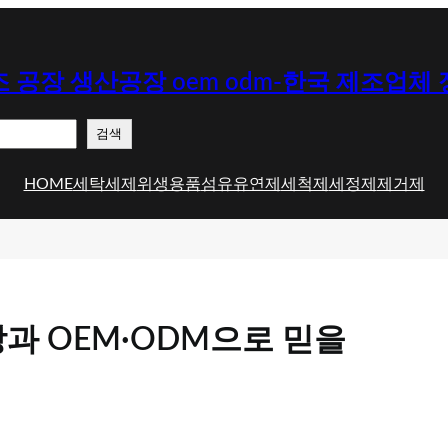
 공장 생산공장 oem odm-한국 제조업체
검색
HOME
세탁세제
위생용품
섬유유연제
세척제
세정제
제거제
과 OEM·ODM으로 믿을