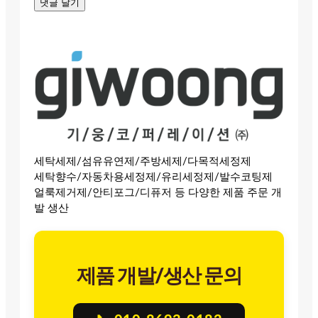
세탁세제/섬유유연제/주방세제/다목적세정제
세탁향수/자동차용세정제/유리세정제/발수코팅제
얼룩제거제/안티포그/디퓨저 등 다양한 제품 주문 개
발 생산
제품 개발/생산 문의