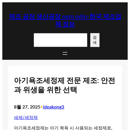
콘
텐
제조 공장 생산공장 oem odm-한국 제조업
츠
체 정보
로
바
검
로
검
색
색
가
기
아기욕조세정제 전문 제조: 안전
과 위생을 위한 선택
8월 27, 2025
•
ideakong3
세제/세정제
아기욕조세정제는 아기 목욕 시 사용되는 세정제로,