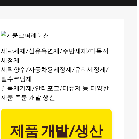
세탁세제/섬유유연제/주방세제/다목적
세정제
세탁향수/자동차용세정제/유리세정제/
발수코팅제
얼룩제거제/안티포그/디퓨저 등 다양한
제품 주문 개발 생산
제품 개발/생산