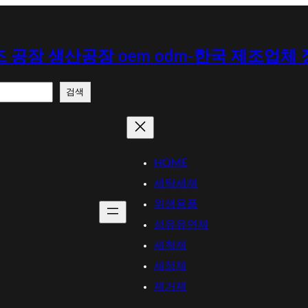
 공장 생산공장 oem odm-한국 제조업체
검색
HOME
세탁세제
위생용품
섬유유연제
세척제
세정제
제거제