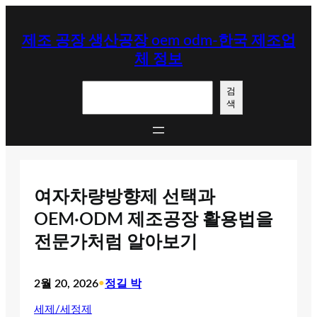
콘
텐
제조 공장 생산공장 oem odm-한국 제조업
츠
체 정보
로
바
검
로
검
색
색
가
기
여자차량방향제 선택과
OEM·ODM 제조공장 활용법을
전문가처럼 알아보기
2월 20, 2026
•
정길 박
세제/세정제