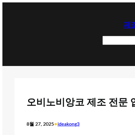
콘
텐
제조
츠
로
검
바
색
로
가
기
오비노비앙코 제조 전문 
•
8월 27, 2025
ideakong3