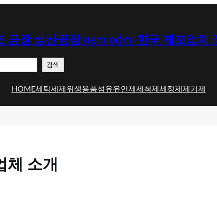
 공장 생산공장 oem odm-한국 제조업체
검색
HOME
세탁세제
위생용품
섬유유연제
세척제
세정제
제거제
업체 소개