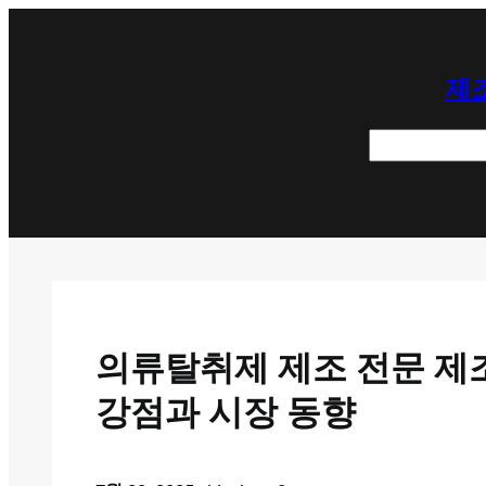
콘
텐
제조
츠
로
검
바
색
로
가
기
의류탈취제 제조 전문 제조
강점과 시장 동향