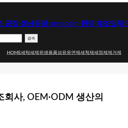
 공장 생산공장 oem odm-한국 제조업체
검색
HOME
세탁세제
위생용품
섬유유연제
세척제
세정제
제거제
회사, OEM·ODM 생산의