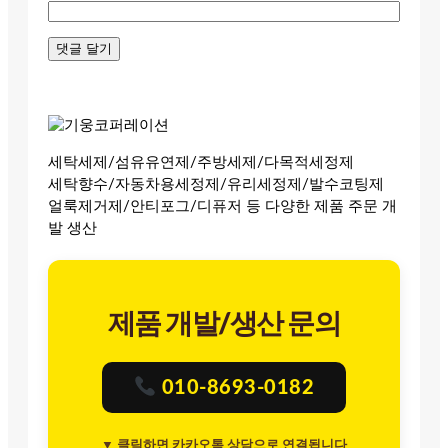
세탁세제/섬유유연제/주방세제/다목적세정제
세탁향수/자동차용세정제/유리세정제/발수코팅제
얼룩제거제/안티포그/디퓨저 등 다양한 제품 주문 개
발 생산
제품 개발/생산 문의
010-8693-0182
▼ 클릭하면 카카오톡 상담으로 연결됩니다