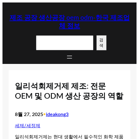
콘
텐
제조 공장 생산공장 oem odm-한국 제조업
츠
체 정보
로
바
검
로
검
색
색
가
기
일리석회제거제 제조: 전문
OEM 및 ODM 생산 공장의 역할
8월 27, 2025
•
ideakong3
세제/세정제
일리석회제거제는 현대 생활에서 필수적인 화학 제품