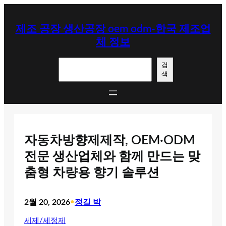
콘
텐
제조 공장 생산공장 oem odm-한국 제조업
츠
체 정보
로
바
검
로
검
색
색
가
기
자동차방향제제작, OEM·ODM
전문 생산업체와 함께 만드는 맞
춤형 차량용 향기 솔루션
2월 20, 2026
•
정길 박
세제/세정제