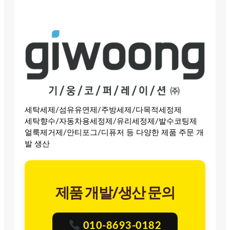
세탁세제/섬유유연제/주방세제/다목적세정제
세탁향수/자동차용세정제/유리세정제/발수코팅제
얼룩제거제/안티포그/디퓨저 등 다양한 제품 주문 개
발 생산
제품 개발/생산 문의
010-8693-0182