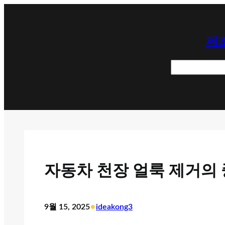
콘
텐
제조
츠
로
검
바
색
로
가
기
자동차 천장 얼룩 제거의
•
9월 15, 2025
ideakong3