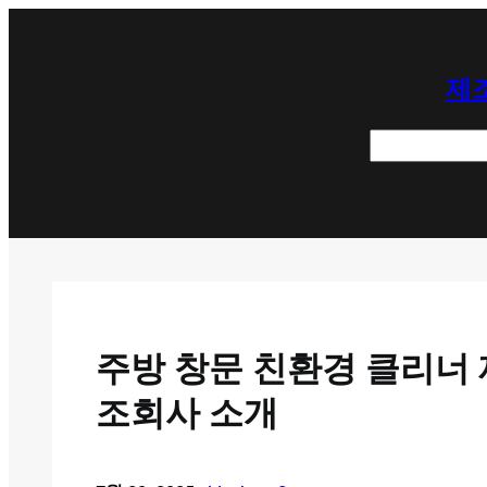
콘
텐
제조
츠
로
검
바
색
로
가
기
주방 창문 친환경 클리너 
조회사 소개