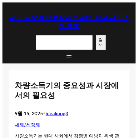
콘
텐
제조 공장 생산공장 oem odm-한국 제조업
츠
체 정보
로
바
검
로
검
색
색
가
기
차량소독기의 중요성과 시장에
서의 필요성
9월 15, 2025
•
ideakong3
세제/세정제
차량소독기는 현대 사회에서 감염병 예방과 위생 관