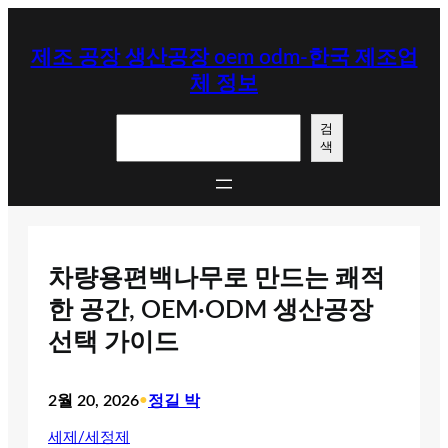
콘
텐
제조 공장 생산공장 oem odm-한국 제조업
츠
체 정보
로
바
검
로
검
색
색
가
기
차량용편백나무로 만드는 쾌적
한 공간, OEM·ODM 생산공장
선택 가이드
2월 20, 2026
•
정길 박
세제/세정제