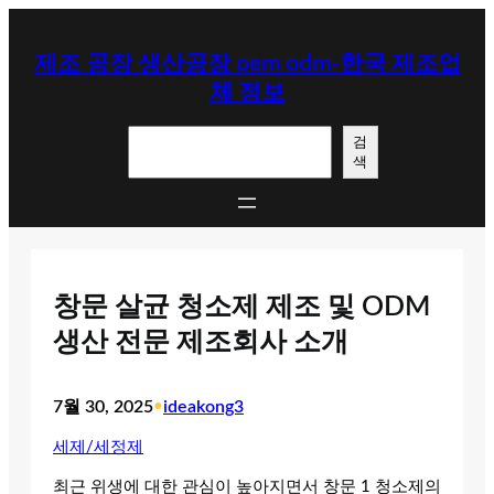
콘
텐
제조 공장 생산공장 oem odm-한국 제조업
츠
체 정보
로
바
검
로
검
색
색
가
기
창문 살균 청소제 제조 및 ODM
생산 전문 제조회사 소개
7월 30, 2025
•
ideakong3
세제/세정제
최근 위생에 대한 관심이 높아지면서 창문 1 청소제의