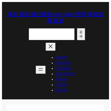
콘
텐
제조 공장 생산공장 oem odm-한국 제조업
츠
체 정보
로
바
검
로
검
색
색
가
기
HOME
세탁세제
위생용품
섬유유연제
세척제
세정제
제거제