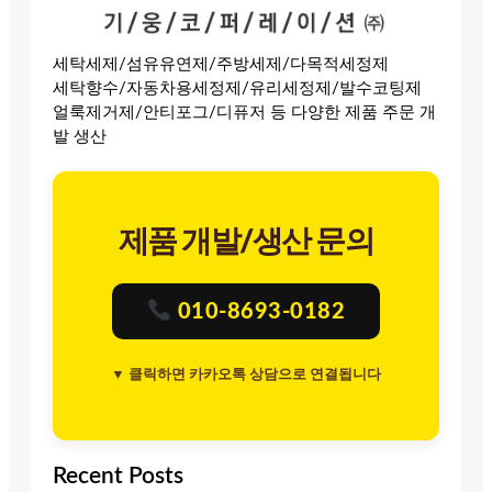
세탁세제/섬유유연제/주방세제/다목적세정제
세탁향수/자동차용세정제/유리세정제/발수코팅제
얼룩제거제/안티포그/디퓨저 등 다양한 제품 주문 개
발 생산
제품 개발/생산 문의
010-8693-0182
▼ 클릭하면 카카오톡 상담으로 연결됩니다
Recent Posts