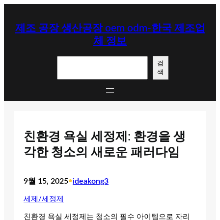
콘
텐
제조 공장 생산공장 oem odm-한국 제조업
츠
체 정보
로
바
검
로
검
색
색
가
기
친환경 욕실 세정제: 환경을 생
각한 청소의 새로운 패러다임
9월 15, 2025
•
ideakong3
세제/세정제
친환경 욕실 세정제는 청소의 필수 아이템으로 자리