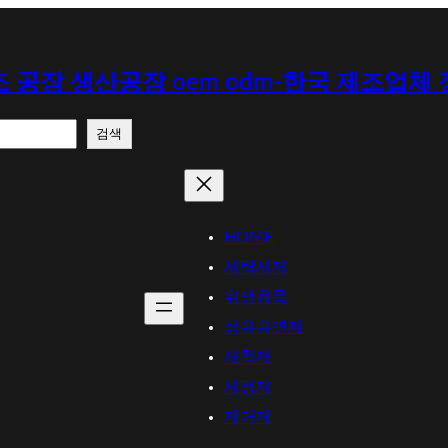
 공장 생산공장 oem odm-한국 제조업체
검색
HOME
세탁세제
위생용품
섬유유연제
세척제
세정제
제거제