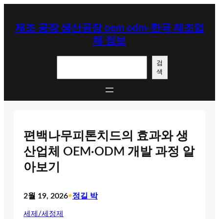
콘
텐
제조 공장 생산공장 oem odm-한국 제조업
츠
체 정보
로
바
검
로
검
색
색
가
기
편백나무피톤치드의 효과와 생
산업체 OEM·ODM 개발 과정 알
아보기
2월 19, 2026
•
정길 박
세제/세정제